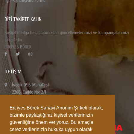
İlgili Kişi Başvuru Formu
BİZİ TAKİPTE KALIN
Sosyal medya hesaplarımızdan güncellemelerimizi ve kampanyalarımızı
takip edin.
ERCİYES BÖREK
İLETIŞIM
İvedik OSB Mahallesi
2268. Cadde No: 2/1
Yenimahalle / ANKARA
Erciyes Börek Sanayi Anonim Şirketi olarak,
0850 333 06 06
bizimle paylaştığınız kişisel verilerinizin
0312 945 06 06
güvenliğine önem veriyoruz. Bu amaçla
0312 394 76 40-60
çerez verilerinizin hukuka uygun olarak