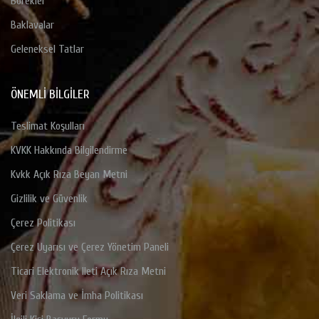
Börekler
Baklavalar
Geleneksel Tatlar
ÖNEMLI BILGILER
Teslimat Koşulları
KVKK Hakkında Bilgilendirme
Kvkk Açık Rıza Beyan Metni
Gizlilik ve Güvenlik
Çerez Politikası
Çerez Uyarısı ve Çerez Yönetim Paneli
Ticari Elektronik Ileti Açık Rıza Metni
Veri Saklama ve İmha Politikası