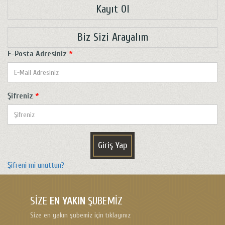
Kayıt Ol
Biz Sizi Arayalım
E-Posta Adresiniz
*
Şifreniz
*
Giriş Yap
Şifreni mi unuttun?
SIZE
EN YAKIN
ŞUBEMIZ
Size en yakın şubemiz için tıklayınız