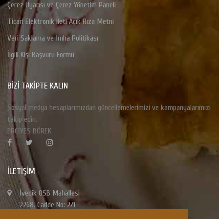
Çerez Uyarısı ve Çerez Yönetim Paneli
Ticari Elektronik Ileti Açık Rıza Metni
Veri Saklama ve İmha Politikası
İlgili Kişi Başvuru Formu
BİZİ TAKİPTE KALIN
Sosyal medya hesaplarımızdan güncellemelerimizi ve kampanyalarımızı
takip edin.
ERCİYES BÖREK
İLETIŞIM
İvedik OSB Mahallesi
2268. Cadde No: 2/1
Yenimahalle / ANKARA