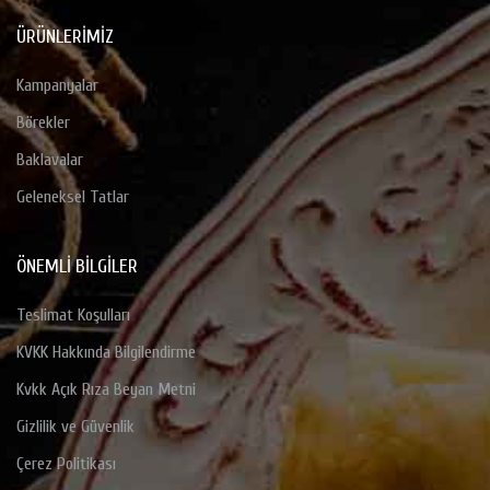
ÜRÜNLERIMIZ
Kampanyalar
Börekler
Baklavalar
Geleneksel Tatlar
ÖNEMLI BILGILER
Teslimat Koşulları
KVKK Hakkında Bilgilendirme
Kvkk Açık Rıza Beyan Metni
Gizlilik ve Güvenlik
Çerez Politikası