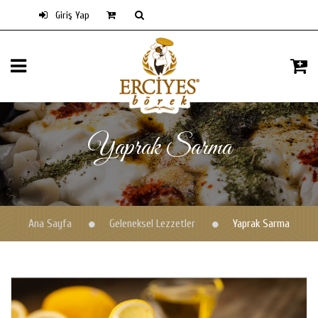
Giriş Yap
Yaprak Sarma
Ana Sayfa
Geleneksel Lezzetler
Yaprak Sarma